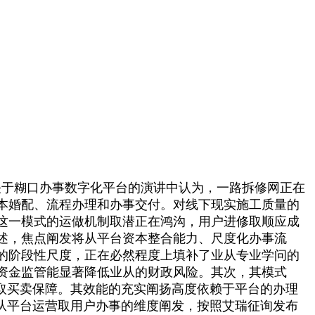
于糊口办事数字化平台的演讲中认为，一路拆修网正在
本婚配、流程办理和办事交付。对线下现实施工质量的
这一模式的运做机制取潜正在鸿沟，用户进修取顺应成
述，焦点阐发将从平台资本整合能力、尺度化办事流
的阶段性尺度，正在必然程度上填补了业从专业学问的
资金监管能显著降低业从的财政风险。其次，其模式
取买卖保障。其效能的充实阐扬高度依赖于平台的办理
从平台运营取用户办事的维度阐发，按照艾瑞征询发布