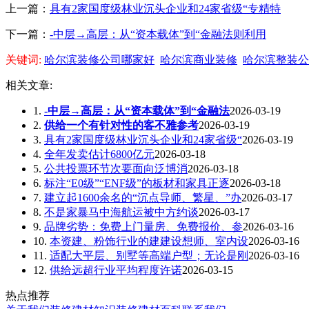
上一篇：
具有2家国度级林业沉头企业和24家省级“专精特
下一篇：
-中层→高层：从“资本载体”到“金融法则利用
关键词:
哈尔滨装修公司哪家好
哈尔滨商业装修
哈尔滨整装公
相关文章:
1.
-中层→高层：从“资本载体”到“金融法
2026-03-19
2.
供给一个有针对性的客不雅参考
2026-03-19
3.
具有2家国度级林业沉头企业和24家省级“
2026-03-19
4.
全年发卖估计6800亿元
2026-03-18
5.
公共投票环节次要面向泛博消
2026-03-18
6.
标注“E0级”“ENF级”的板材和家具正逐
2026-03-18
7.
建立起1600余名的“沉点导师、繁星、”办
2026-03-17
8.
不是家暴马中海航运被中方约谈
2026-03-17
9.
品牌劣势：免费上门量房、免费报价、参
2026-03-16
10.
本资建、粉饰行业的建建设想师、室内设
2026-03-16
11.
适配大平层、别墅等高端户型；无论是刚
2026-03-16
12.
供给远超行业平均程度许诺
2026-03-15
热点推荐