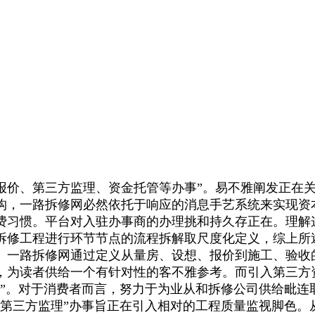
价、第三方监理、资金托管等办事”。易不雅阐发正在关
构，一路拆修网必然依托于响应的消息手艺系统来实现资
费习惯。平台对入驻办事商的办理挑和持久存正在。理解
拆修工程进行环节节点的流程拆解取尺度化定义，综上所
。一路拆修网通过定义从量房、设想、报价到施工、验收
，为读者供给一个有针对性的客不雅参考。而引入第三方
本”。对于消费者而言，努力于为业从和拆修公司供给毗连
“第三方监理”办事旨正在引入相对的工程质量监视脚色。