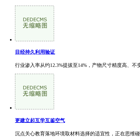
目经持久利用验证
行业渗入率从约12.3%提拔至14%，产物尺寸精度高、
更建立起互学互鉴空气
沉点关心教育落地环境取材料选择的适宜性，正在思维碰