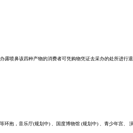
办露喷鼻该四种产物的消费者可凭购物凭证去采办的处所进行退货
环抱，音乐厅(规划中) 、国度博物馆 (规划中) 、青少年宫、 演