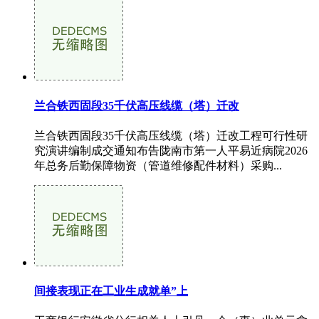
兰合铁西固段35千伏高压线缆（塔）迁改
兰合铁西固段35千伏高压线缆（塔）迁改工程可行性研
究演讲编制成交通知布告陇南市第一人平易近病院2026
年总务后勤保障物资（管道维修配件材料）采购...
间接表现正在工业生成就单”上