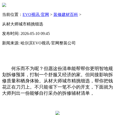
当前位置：
EVO视讯·官网
>
装修建材百科
>
从材大师城市精挑细选
发布时间: 2026-05-10 09:45
新闻来源: 哈尔滨EVO视讯·官网整装公司
何乐而不为呢？但愿这份清单能帮帮你更明智地规
划拆修预算，打制一个舒服又经济的家。但间接影响拆
修质量和栖身体验。从材大师城市精挑细选，帮你把钱
花正在刀刃上。不只能省下一笔不小的开支，下面就为
大师列出一份能够自行采办的拆修辅材清单，