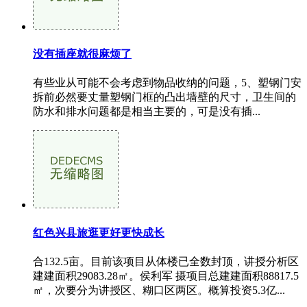
没有插座就很麻烦了
有些业从可能不会考虑到物品收纳的问题，5、塑钢门安
拆前必然要丈量塑钢门框的凸出墙壁的尺寸，卫生间的
防水和排水问题都是相当主要的，可是没有插...
红色兴县旅逛更好更快成长
合132.5亩。目前该项目从体楼已全数封顶，讲授分析区
建建面积29083.28㎡。侯利军 摄项目总建建面积88817.5
㎡，次要分为讲授区、糊口区两区。概算投资5.3亿...