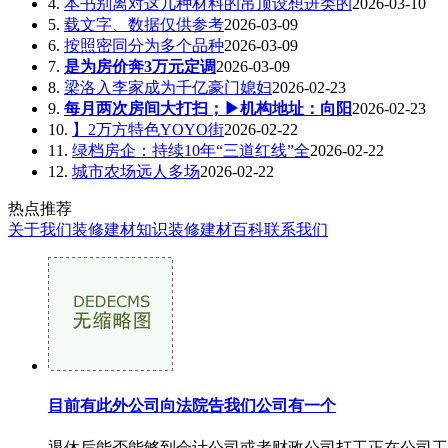
4.
本书别离对这几种材料的吊顶设想进类的
2026-03-10
5.
载文字、数据仅供参考
2026-03-09
6.
按照密同分为多个品种
2026-03-09
7.
是为房价奔3万元定调
2026-03-09
8.
梁洛入李家成为千亿豪门媳妇
2026-02-23
9.
每月两次房间大打扫；▶机构地址：向阳
2026-02-23
10.
】2万方特色YOYO街
2026-02-22
11.
绿档房企：持续10年“三道红线”全
2026-02-22
12.
城市农场远人多场
2026-02-22
热点推荐
关于我们
装修建材知识
装修建材百科
联系我们
目前有此外公司向法院告我们公司有一个
退休后能否能够到会计公司或者财政公司打工正在公司工做