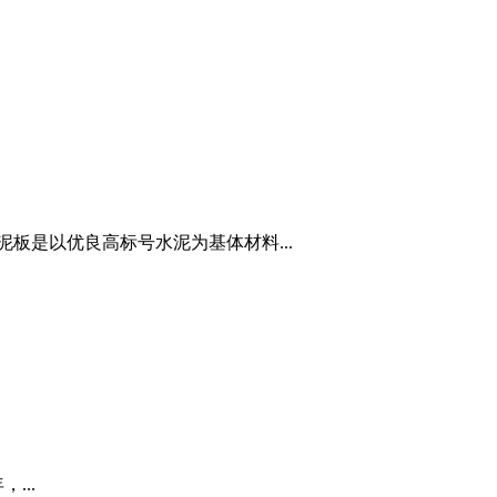
板是以优良高标号水泥为基体材料...
...