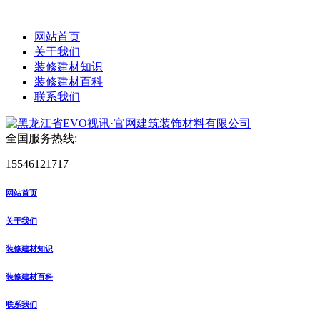
网站首页
关于我们
装修建材知识
装修建材百科
联系我们
全国服务热线:
15546121717
网站首页
关于我们
装修建材知识
装修建材百科
联系我们