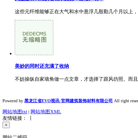
这些元纤维能够正在大气和水中悬浮几殷勤几个月以上，
美妙的同时还充满了收纳
不妨操纵自家墙角做一点文章，才选择了跟风仿照。而且
Powered by
黑龙江省EVO视讯·官网建筑装饰材料有限公司
All right 
网站地图txt
|
网站地图XML
友情链接： 丨
×
网站二维码