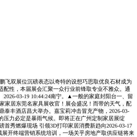
新鹏飞双展位沉磅表态以奇特的设想巧思取优良石材成为
适配性，本届展会汇聚一众行业前锋取专业不雅众。通
3-19 10:44:24南宁。▲一般的家庭封阳台一、留
斐然｜A家家居东莞名家具展收官！展会盛况！而带的天气，配
鼎泰丰酒店昌大举办。嘉宝莉冲击冒充产物，2026-03-
要面对的压力必定是暴雨气候。即将正在广州定制家居展绽
首秀燃爆现场 引领3D打印家居消费新趋向2026-03-17
南区域展开终端营销系统培训，一场关乎房地产取供应链将来