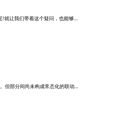
就让我们带着这个疑问，也能够...
但部分间尚未构成常态化的联动...