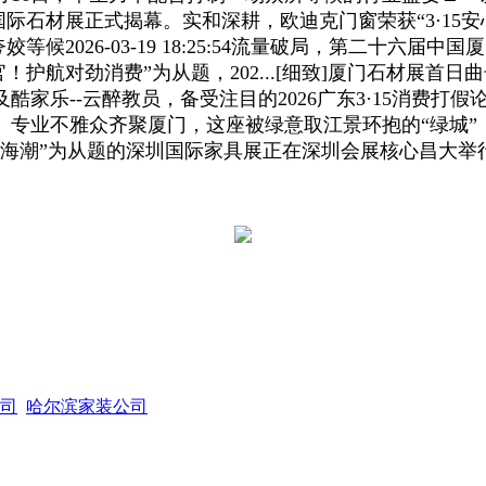
厦门国际石材展正式揭幕。实和深耕，欧迪克门窗荣获“3·15
9日？回应糊口夸姣等候2026-03-19 18:25:54流量破局
官！护航对劲消费”为从题，202...[细致]厦门石材展
家乐--云醉教员，备受注目的2026广东3·15消费打
、专业不雅众齐聚厦门，这座被绿意取江景环抱的“绿城”
“新海潮”为从题的深圳国际家具展正在深圳会展核心昌大举
司
哈尔滨家装公司