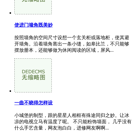
使进门墙角既美妙
按照墙角的空间尺寸设想一个玄关柜或落地柜，使其避
开墙角。沿着墙角凿出一条小缝，如皋比兰，不只能够
摆放册本，还能够做为休闲阅读的区域，屏风...
一曲不晓得怎样设
小城堡的制型，跟的星星人相框有殊途同归之妙。让冰
凉的电视立马有温度了呢。 不只能粉饰墙面， 几乎没有
什么手艺含量，网友泡白白，进修网友啊啊...