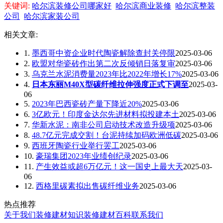
关键词:
哈尔滨装修公司哪家好
哈尔滨商业装修
哈尔滨整装
公司
哈尔滨家装公司
相关文章:
1.
墨西哥中资企业时代陶瓷解除查封关停限
2025-03-06
2.
欧盟对华瓷砖作出第二次反倾销日落复审
2025-03-06
3.
乌克兰水泥消费量2023年比2022年增长17%
2025-03-06
4.
日本东丽M40X型碳纤维拉伸强度正式下调至
2025-03-
06
5.
2023年巴西瓷砖产量下降近20%
2025-03-06
6.
3亿欧元！印度金达尔先进材料拟投建本土
2025-03-06
7.
华新水泥：南非公司启动技术改造升级项
2025-03-06
8.
48.7亿元完成交割！台泥持续加码欧洲低碳
2025-03-06
9.
西班牙陶瓷行业举行罢工
2025-03-06
10.
豪瑞集团2023年业绩创纪录
2025-03-06
11.
产生效益或超6万亿元！这一国史上最大天
2025-03-
06
12.
西格里碳素拟出售碳纤维业务
2025-03-06
热点推荐
关于我们
装修建材知识
装修建材百科
联系我们