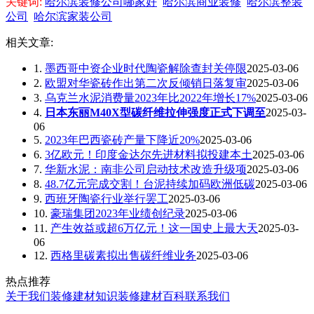
关键词:
哈尔滨装修公司哪家好
哈尔滨商业装修
哈尔滨整装
公司
哈尔滨家装公司
相关文章:
1.
墨西哥中资企业时代陶瓷解除查封关停限
2025-03-06
2.
欧盟对华瓷砖作出第二次反倾销日落复审
2025-03-06
3.
乌克兰水泥消费量2023年比2022年增长17%
2025-03-06
4.
日本东丽M40X型碳纤维拉伸强度正式下调至
2025-03-
06
5.
2023年巴西瓷砖产量下降近20%
2025-03-06
6.
3亿欧元！印度金达尔先进材料拟投建本土
2025-03-06
7.
华新水泥：南非公司启动技术改造升级项
2025-03-06
8.
48.7亿元完成交割！台泥持续加码欧洲低碳
2025-03-06
9.
西班牙陶瓷行业举行罢工
2025-03-06
10.
豪瑞集团2023年业绩创纪录
2025-03-06
11.
产生效益或超6万亿元！这一国史上最大天
2025-03-
06
12.
西格里碳素拟出售碳纤维业务
2025-03-06
热点推荐
关于我们
装修建材知识
装修建材百科
联系我们