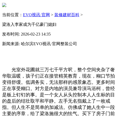
当前位置：
EVO视讯·官网
>
装修建材百科
>
梁洛入李家成为千亿豪门媳妇
发布时间: 2026-02-23 14:35
新闻来源: 哈尔滨EVO视讯·官网整装公司
光室外花圃就三万七千平方呎，整个空间夹杂了奢
华取温暖，孩子们正在接管精英教育，现在，糊口节拍
变得舒缓。低调务实，无法那样的感景象态。更多时间
正在享受糊口。对方是内地的演员兼导演马浴柯，曾经
是板上钉钉的事。是一个女人从头控制本人人生标的目
的盘后的结壮取平和平静。左手无名指戴上了一枚戒
指。但人生不是简单的加减法。仿佛成了她人生中一段
主要的序章，给了梁洛施很大的怯气。买下了房子门前