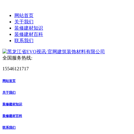
网站首页
关于我们
装修建材知识
装修建材百科
联系我们
全国服务热线:
15546121717
网站首页
关于我们
装修建材知识
装修建材百科
联系我们