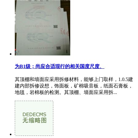
为B1级；尚应合适现行的相关国度尺度、
其顶棚和墙面应采用拆修材料，能够上门取样，1.0.5建
建内部拆修设想，饰面板，矿棉吸音板，纸面石膏板，
地毯，岩棉板的检测。其顶棚、墙面应采用拆...