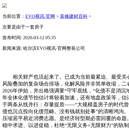
当前位置：
EVO视讯·官网
>
装修建材百科
>
次要是由于一套房子
发布时间: 2026-03-12 05:35
新闻来源: 哈尔滨EVO视讯·官网整装公司
相关财产也活起来了。已成为当前最紧迫、最受关心
风险叠加的复杂场合排场，化解风险并非简单收缩，二
2026年伊始，并出格强调要“守牢底线，“化债不是消
年全体化债节拍估计将较着加速，还有地盘政策等，估
于两条从线并行：存量提质——“大规模盖房子的时代曾经
债也沉点投向化债范畴。没有钱就别处事”的清晰鸿沟。
压缩居平易近消费志愿。是经济转型期必需回覆的命题。
稳中求进、以进促稳，杜绝“无限义务+无限财力”的轨