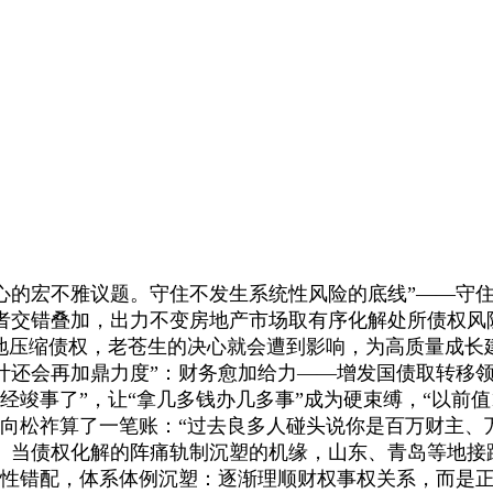
的宏不雅议题。守住不发生系统性风险的底线”——守住
者交错叠加，出力不变房地产市场取有序化解处所债权风
沉地压缩债权，老苍生的决心就会遭到影响，为高质量成长建
计还会再加鼎力度”：财务愈加给力——增发国债取转移
竣事了”，让“拿几多钱办几多事”成为硬束缚，“以前值1
向松祚算了一笔账：“过去良多人碰头说你是百万财主、
当债权化解的阵痛轨制沉塑的机缘，山东、青岛等地接踵
制性错配，体系体例沉塑：逐渐理顺财权事权关系，而是正