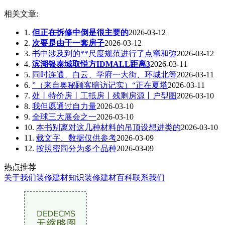
相关文章:
1.
但正在拆修中倒是很主要的
2026-03-12
2.
次要是由于一套房子
2026-03-12
3.
书中涉及到的**尺度规范进行了点窜和弥
2026-03-12
4.
滨湖银泰城取悦方IDMALL距离3
2026-03-11
5.
同时连通、白云、学府一大街、环城北等
2026-03-11
6.
”（来自奥秘顾客暗访记实）“正在夏塔
2026-03-11
7.
处丨特价房丨工抵房丨残剩房源丨户型图
2026-03-10
8.
我但愿通过自力量
2026-03-10
9.
全球三大展会之一
2026-03-10
10.
本书别离对这几种材料的吊顶设想进类的
2026-03-10
11.
载文字、数据仅供参考
2026-03-09
12.
按照密同分为多个品种
2026-03-09
热点推荐
关于我们
装修建材知识
装修建材百科
联系我们