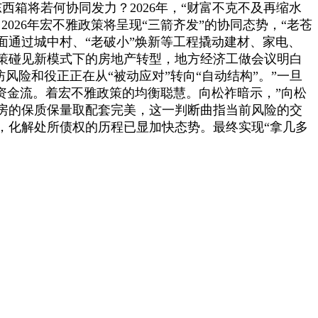
箱将若何协同发力？2026年，“财富不克不及再缩水
26年宏不雅政策将呈现“三箭齐发”的协同态势，“老苍
通过城中村、“老破小”焕新等工程撬动建材、家电、
策碰见新模式下的房地产转型，地方经济工做会议明白
风险和役正正在从“被动应对”转向“自动结构”。”一旦
资金流。着宏不雅政策的均衡聪慧。向松祚暗示，”向松
房的保质保量取配套完美，这一判断曲指当前风险的交
，化解处所债权的历程已显加快态势。最终实现“拿几多