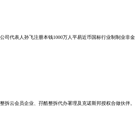
司代表人孙飞注册本钱1000万人平易近币国标行业制制业非金属
整拆云会员企业、孖酷整拆代办署理及克诺斯邦授权合做伙伴。衡