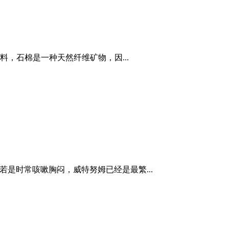
，石棉是一种天然纤维矿物，因...
癌。你若是时常咳嗽胸闷，威特努姆已经是最繁...