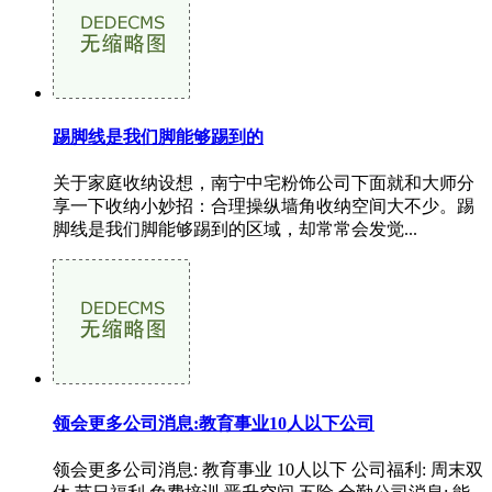
踢脚线是我们脚能够踢到的
关于家庭收纳设想，南宁中宅粉饰公司下面就和大师分
享一下收纳小妙招：合理操纵墙角收纳空间大不少。踢
脚线是我们脚能够踢到的区域，却常常会发觉...
领会更多公司消息:教育事业10人以下公司
领会更多公司消息: 教育事业 10人以下 公司福利: 周末双