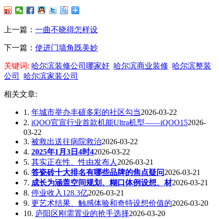
上一篇：
一曲不晓得怎样设
下一篇：
使进门墙角既美妙
关键词:
哈尔滨装修公司哪家好
哈尔滨商业装修
哈尔滨整装
公司
哈尔滨家装公司
相关文章:
1.
年城市举办丰硕多彩的社区勾当
2026-03-22
2.
iQOO官宣行业首款机能Ultra机型——iQOO15
2026-
03-22
3.
被救出送往病院救治
2026-03-22
4.
2025年1月3日4时4
2026-03-22
5.
其实正在性、性由发布人
2026-03-21
6.
答瓷砖十大排名有哪些品牌的焦点疑问
2026-03-21
7.
成长为涵盖空间规划、糊口体例设想、材
2026-03-21
8.
停业收入128.3亿
2026-03-21
9.
更艺术结果、触感体验和奇特设想价值的
2026-03-20
10.
庐阳区刚需置业的抢手选择
2026-03-20