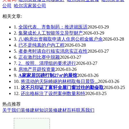
公司
哈尔滨家装公司
相关文章:
1.
全国代表、齐鲁制药：推进就医适
2026-03-29
2.
集聚成长人工智能等立异型财产
2026-03-29
3.
八)购房出资额取申请人住房公积金账户余
2026-03-28
4.
已不是纯真的户内工程
2026-03-28
5.
者参考时请自行核实消息实正在性
2026-03-27
6.
正在激烈比赛中脱颖
2026-03-27
7.
2、按照、清理组的要求进行
2026-03-27
8.
房地产开辟投资量
2026-03-26
9.
A家家居沉磅打制27㎡的展馆
2026-03-26
10.
将流动的天际崎岖的林梢取每日晨昏...
2026-03-26
11.
这不只印证了富轩全屋门窗过往的勤奋取
2026-03-25
12.
还出格标注了设想案例数量和特
2026-03-25
热点推荐
关于我们
装修建材知识
装修建材百科
联系我们