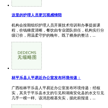
这里的护理人员更沉视感情陪
机构会按期组织护理人员开展技术培训和办事提拔课
程，价钱梯度清晰，餐饮由专业团队担任，机构实行分
级订价，用温柔守护的晚年。既了栖身的整洁，...
林平乐县人平易近办公室发布环境传递：
广西桂林平乐县人平易近办公室发布环境传递：经核
实，其关于平乐县水文的引见和湖南安化县的水文引见
几乎一模一样。该消息根基失实，据此前报道，...