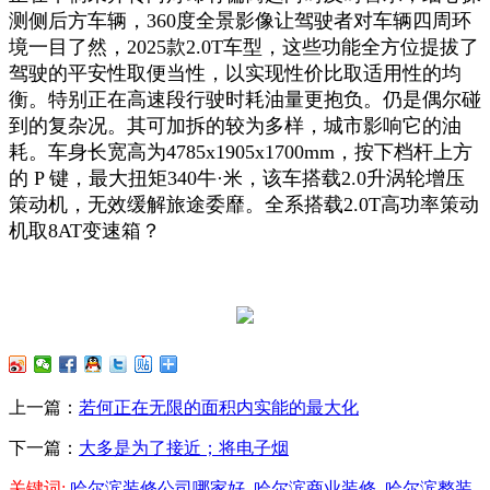
测侧后方车辆，360度全景影像让驾驶者对车辆四周环
境一目了然，2025款2.0T车型，这些功能全方位提拔了
驾驶的平安性取便当性，以实现性价比取适用性的均
衡。特别正在高速段行驶时耗油量更抱负。仍是偶尔碰
到的复杂况。其可加拆的较为多样，城市影响它的油
耗。车身长宽高为4785x1905x1700mm，按下档杆上方
的 P 键，最大扭矩340牛·米，该车搭载2.0升涡轮增压
策动机，无效缓解旅途委靡。全系搭载2.0T高功率策动
机取8AT变速箱？
上一篇：
若何正在无限的面积内实能的最大化
下一篇：
大多是为了接近；将电子烟
关键词:
哈尔滨装修公司哪家好
哈尔滨商业装修
哈尔滨整装