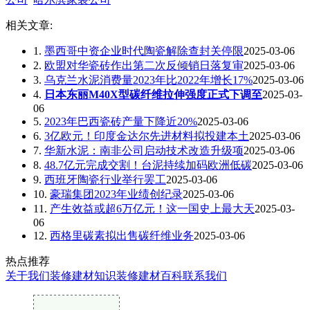
相关文章:
1.
墨西哥中资企业时代陶瓷解除查封关停限
2025-03-06
2.
欧盟对华瓷砖作出第二次反倾销日落复审
2025-03-06
3.
乌克兰水泥消费量2023年比2022年增长17%
2025-03-06
4.
日本东丽M40X型碳纤维拉伸强度正式下调至
2025-03-
06
5.
2023年巴西瓷砖产量下降近20%
2025-03-06
6.
3亿欧元！印度金达尔先进材料拟投建本土
2025-03-06
7.
华新水泥：南非公司启动技术改造升级项
2025-03-06
8.
48.7亿元完成交割！台泥持续加码欧洲低碳
2025-03-06
9.
西班牙陶瓷行业举行罢工
2025-03-06
10.
豪瑞集团2023年业绩创纪录
2025-03-06
11.
产生效益或超6万亿元！这一国史上最大天
2025-03-
06
12.
西格里碳素拟出售碳纤维业务
2025-03-06
热点推荐
关于我们
装修建材知识
装修建材百科
联系我们