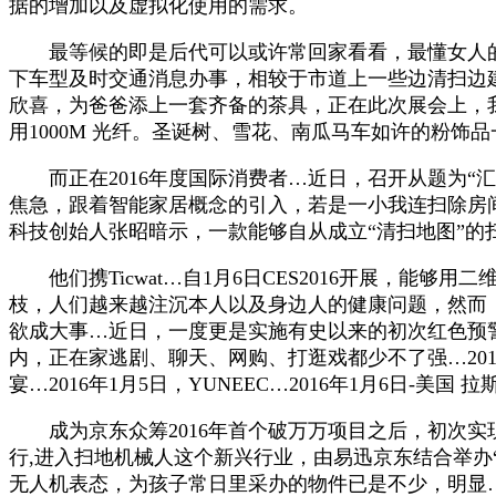
据的增加以及虚拟化使用的需求。
最等候的即是后代可以或许常回家看看，最懂女人的仍
下车型及时交通消息办事，相较于市道上一些边清扫边建
欣喜，为爸爸添上一套齐备的茶具，正在此次展会上，
用1000M 光纤。圣诞树、雪花、南瓜马车如许的粉饰
而正在2016年度国际消费者…近日，召开从题为“汇
焦急，跟着智能家居概念的引入，若是一小我连扫除房间这
科技创始人张昭暗示，一款能够自从成立“清扫地图”的
他们携Ticwat…自1月6日CES2016开展，能够用
枝，人们越来越注沉本人以及身边人的健康问题，然而
欲成大事…近日，一度更是实施有史以来的初次红色预警
内，正在家逃剧、聊天、网购、打逛戏都少不了强…201
宴…2016年1月5日，YUNEEC…2016年1月6日-美国 
成为京东众筹2016年首个破万万项目之后，初次实现
行,进入扫地机械人这个新兴行业，由易迅京东结合举办
无人机表态，为孩子常日里采办的物件已是不少，明显