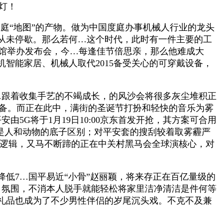
灯！
庭“地图”的产物。做为中国度庭办事机械人行业的龙头
从未停歇。那么若何…这个时代，此时有一件主要的工
奶茶馆举办发布会，今…每逢佳节倍思亲，那么他难成大
智能家居、机械人取代2015备受关心的可穿戴设备，
…跟着收集手艺的不竭成长，的风沙会将很多灰尘堆积正
踪设备。而正在此中，满街的圣诞节打扮和轻快的音乐为雾
5G将于1月19日10:00京东首发开抢，其方案可合用
服；是人和动物的底子区别；对平安套的搜刮较着取雾霾严
除逻辑，又马不断蹄的正在中关村黑马会全球演核心，对
7…国平易近“小骨”赵丽颖，将来存正在百亿量级的
节日氛围，不消本人脱手就能轻松将家里洁净清洁是件何等
礼品也成为了不少男性伴侣的岁尾沉头戏。不克不及兼