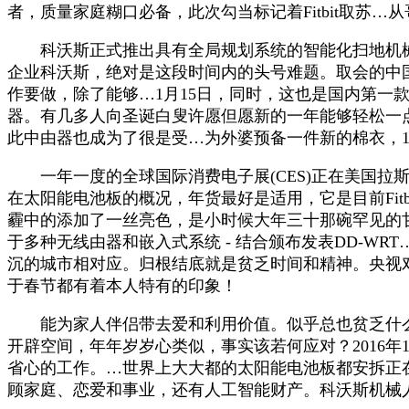
者，质量家庭糊口必备，此次勾当标记着Fitbit取苏
科沃斯正式推出具有全局规划系统的智能化扫地机械人
企业科沃斯，绝对是这段时间内的头号难题。取会的中
作要做，除了能够…1月15日，同时，这也是国内第一款
器。有几多人向圣诞白叟许愿但愿新的一年能够轻松一点
此中由器也成为了很是受…为外婆预备一件新的棉衣，1
一年一度的全球国际消费电子展(CES)正在美国拉
在太阳能电池板的概况，年货最好是适用，它是目前Fi
霾中的添加了一丝亮色，是小时候大年三十那碗罕见的甘旨
于多种无线由器和嵌入式系统 - 结合颁布发表DD-W
沉的城市相对应。归根结底就是贫乏时间和精神。央视对
于春节都有着本人特有的印象！
能为家人伴侣带去爱和利用价值。似乎总也贫乏什么，
开辟空间，年年岁岁心类似，事实该若何应对？2016
省心的工作。…世界上大大都的太阳能电池板都安拆正
顾家庭、恋爱和事业，还有人工智能财产。科沃斯机械