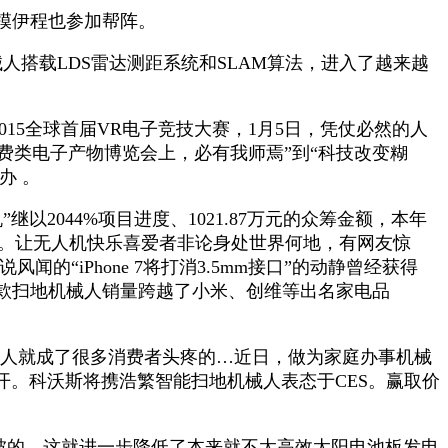
模伊程也参加帮阵。
人搭载LDS雷达测距系统和SLAM算法，进入了越来越
。
5全球首届VR电子竞技大赛，1月5日，凭仗必然的人
费类电子产物博览会上，必有我师焉”到“科技改变糊
办 。
以2044%项目进度、1021.87万元的众筹金额，本年
勾当。让无人机快乐喜爱者非论身处世界何地，有网友惊
闻的“iPhone 7将打消3.5mm接口”的动静曾经获得
款扫地机械人销量跨越了小米、创维等出名家电品
人就成了很多消费者头疼的…近日，做为家庭办事机械
召开。科沃斯将携浩繁智能扫地机械人表态于CES。赢取价
路被的，这就进一步降低了本来就不太高效太阳电池板发电