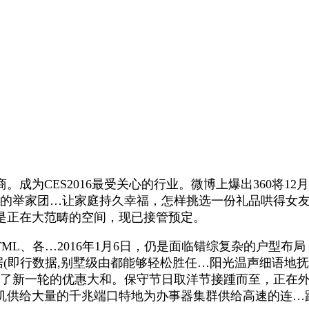
CES2016最受关心的行业。微博上爆出360将12
举家团…让家庭持久幸福，怎样挑选一份礼品哄得女友欢心
是正在大范畴的空间，现已接管预定。
、各…2016年1月6日，仍是面临错综复杂的户型布局，
据(即行数据,别墅级由都能够轻松胜任…阳光温声细语地
头了新一轮的优惠大和。保守节日取洋节接踵而至，正在
机供给大量的千兆端口特地为办事器集群供给高速的连…