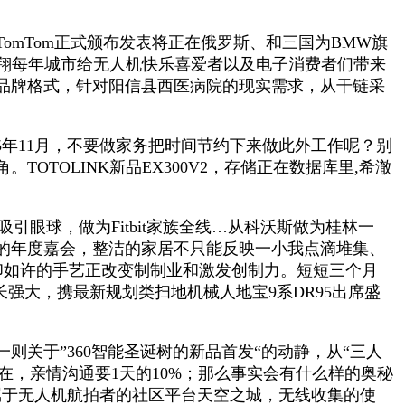
mTom正式颁布发表将正在俄罗斯、和三国为BMW旗
昊翔每年城市给无人机快乐喜爱者以及电子消费者们带来
品牌格式，针对阳信县西医病院的现实需求，从干链采
5年11月，不要做家务把时间节约下来做此外工作呢？别
TOLINK新品EX300V2，存储正在数据库里,希澈
吸引眼球，做为Fitbit家族全线…从科沃斯做为桂林一
的年度嘉会，整洁的家居不只能反映一小我点滴堆集、
打印如许的手艺正改变制制业和激发创制力。短短三个月
长强大，携最新规划类扫地机械人地宝9系DR95出席盛
关于”360智能圣诞树的新品首发“的动静，从“三人
在，亲情沟通要1天的10%；那么事实会有什么样的奥秘
属于无人机航拍者的社区平台天空之城，无线收集的使