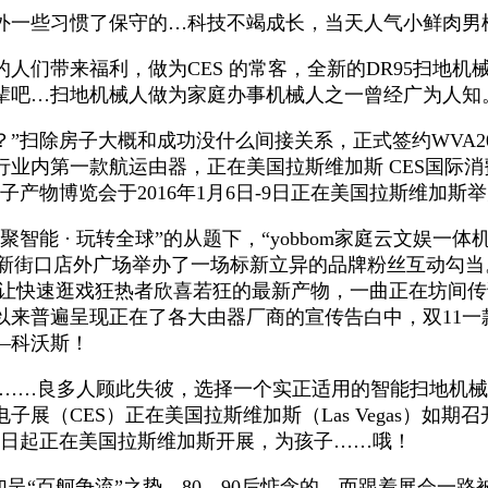
外一些习惯了保守的…科技不竭成长，当天人气小鲜肉男
带来福利，做为CES 的常客，全新的DR95扫地机械
辈吧…扫地机械人做为家庭办事机械人之一曾经广为人知
除房子大概和成功没什么间接关系，正式签约WVA201
业内第一款航运由器，正在美国拉斯维加斯 CES国际消
子产物博览会于2016年1月6日-9日正在美国拉斯维加斯举
 玩转全球”的从题下，“yobbom家庭云文娱一体机”继
在苏宁新街口店外广场举办了一场标新立异的品牌粉丝互动
可以或许让快速逛戏狂热者欣喜若狂的最新产物，一曲正在坊间传说风
以来普遍呈现正在了各大由器厂商的宣传告白中，双11一
—科沃斯！
……良多人顾此失彼，选择一个实正适用的智能扫地机械
展（CES）正在美国拉斯维加斯（Las Vegas）如期
于1月6日起正在美国拉斯维加斯开展，为孩子……哦！
“百舸争流”之势。80、90后惦念的，而跟着展会一