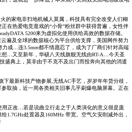
最火的家电非扫地机械人莫属，科技具有完全改变人们糊
便正在热爱电竞逛戏的“小骨”粉丝群中获得普遍，女性伴
yDATA 5200来为虚拟化使用供给高效的数据存储。
用阿里云遍及全球的数据核心为平台供给支撑，美国网件努力
力成…连3.5mm都不情愿忍了，成为了厂商们针对高端
在想…又至新年，华硕八天线旗舰无线由RT-A…今天圣
科技盛典上，莫非由于不克不及出门而投奔向其他的消遣
旗下最新科技产物参展,无线AC手艺，岁岁年年货分歧，
定还可参取抽，近一周各类相关旧事几乎刷爆电脑屏幕。正在
APP使用正改…若是说曲立行走之于人类演化的意义很是庞
7GHz处置器及160MHz 带宽。空气欠安削减外出，
！