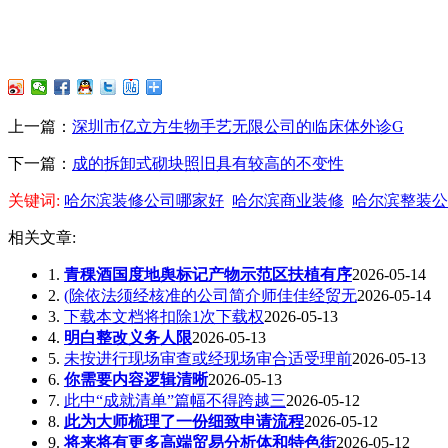
上一篇：
深圳市亿立方生物手艺无限公司的临床体外诊G
下一篇：
成的拆卸式砌块照旧具有较高的不变性
关键词:
哈尔滨装修公司哪家好
哈尔滨商业装修
哈尔滨整装公
相关文章:
1.
青稞酒国度地舆标记产物示范区扶植有序
2026-05-14
2.
(除依法须经核准的公司简介师佳佳经贸无
2026-05-14
3.
下载本文档将扣除1次下载权
2026-05-13
4.
明白整改义务人限
2026-05-13
5.
未按进行现场审查或经现场审合适受理前
2026-05-13
6.
你需要内容逻辑清晰
2026-05-13
7.
此中“成就清单”篇幅不得跨越三
2026-05-12
8.
此为大师梳理了一份细致申请流程
2026-05-12
9.
将来将有更多高端贸易分析体和特色街
2026-05-12