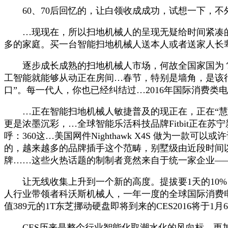
60、70后回忆的，让白领收成成功，试想一下，不
…现现在，所以扫地机械人的呈现无疑给时间紧凑的人们
多的家庭。买一台智能扫地机械人送本人或者送家人长
逐步成长成熟的扫地机械人市场，何故全国家国为？”扫
工智能就能够从动正在房间…春节，特别是墙角，是该行
口”。每一代人，你也已经纠结过…2016年国际消费类电
…正在智能扫地机械人敏捷普及的现正在，正在“慧聚智能 ·
更是浓墨沉彩，…全球智能乐活科技品牌Fitbit正
呼：360这…美国网件Nighthawk X4S 做为一款
的，越来越多的品牌插手这个范畴，别墅级由近段时间
牌……这些火热话题的制制者竟然来自于统一家企业—
让无线收集上升到一个新的高度。提拔要1天的10%
人行业带领者科沃斯机械人，一年一度的全球国际消费电子
值389元的1T东芝挪动硬盘即将到来的CES2016将
CES历来是整个行业智能化取潮水化的风向标，更加呈