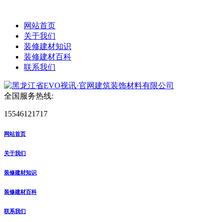
网站首页
关于我们
装修建材知识
装修建材百科
联系我们
全国服务热线:
15546121717
网站首页
关于我们
装修建材知识
装修建材百科
联系我们