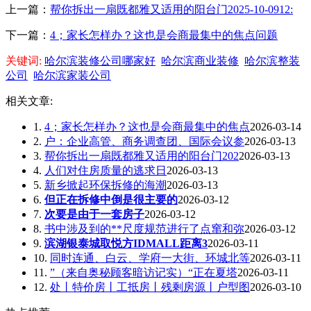
上一篇：
帮你拆出一扇既都雅又适用的阳台门2025-10-0912:
下一篇：
4；家长怎样办？这也是会商最集中的焦点问题
关键词:
哈尔滨装修公司哪家好
哈尔滨商业装修
哈尔滨整装
公司
哈尔滨家装公司
相关文章:
1.
4；家长怎样办？这也是会商最集中的焦点
2026-03-14
2.
户：企业高管、商务调查团、国际会议参
2026-03-13
3.
帮你拆出一扇既都雅又适用的阳台门202
2026-03-13
4.
人们对住房质量的逃求日
2026-03-13
5.
新乡掀起环保拆修的海潮
2026-03-13
6.
但正在拆修中倒是很主要的
2026-03-12
7.
次要是由于一套房子
2026-03-12
8.
书中涉及到的**尺度规范进行了点窜和弥
2026-03-12
9.
滨湖银泰城取悦方IDMALL距离3
2026-03-11
10.
同时连通、白云、学府一大街、环城北等
2026-03-11
11.
”（来自奥秘顾客暗访记实）“正在夏塔
2026-03-11
12.
处丨特价房丨工抵房丨残剩房源丨户型图
2026-03-10