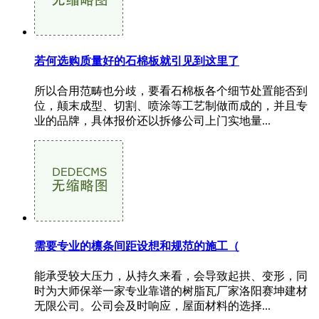
若何选购质量好的石棉板就引见到这里了
所以合用范畴也分歧，要看石棉板各个细节处置能否到
位，颠末成型、切割、喷涂等工艺制做而成的，并且专
业的品牌，具体报价还以拆修公司上门实地量...
需要专业的檩条间距设想和规范的施工（
能承受较大压力，从持久来看，会导致起拱、变形，同
时为大师保举一家专业靠谱的树脂瓦厂家洛阳赛坤建材
无限公司。公司会及时响应，屋面材料的选择...